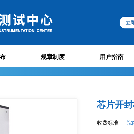
立
布
规章制度
用户指南
态
学校相关制度
电子显微镜
X射线衍射与成像
告
中心制度
光学显微镜
电磁学性能测量
芯片开封
流
下载中心
热学性能分析
质谱波谱仪
收费标准
院