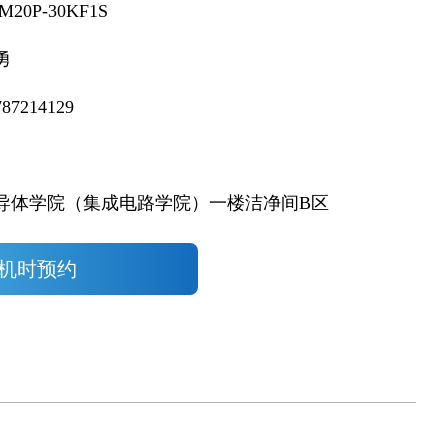
环境监测
M20P-30KF1S
勇
787214129
导体学院（集成电路学院）一楼洁净间B区
机时预约